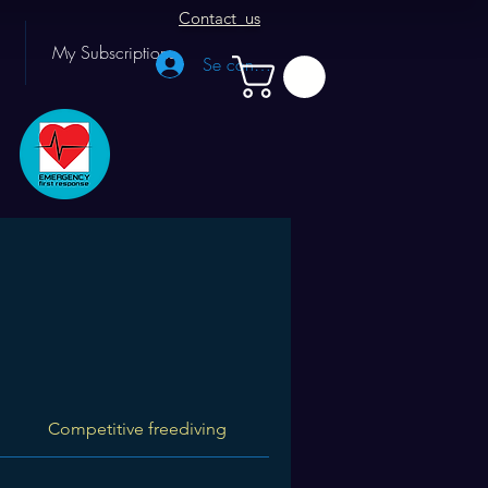
Contact us
My Subscriptions
Se connecter
Competitive freediving
Instructor
Coaching