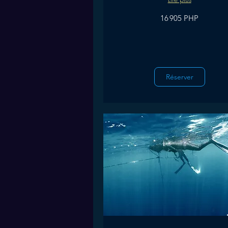
16 905
16 905 PHP
pesos
philippins
Réserver