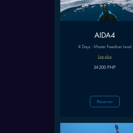
AIDA4
4 Days : Master Freediver Level
Lire plus
34 200
34 200 PHP
pesos
philippins
Réserver