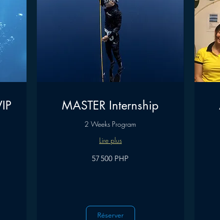
VIP
MASTER Internship
2 Weeks Program
Lire plus
57 500
57 500 PHP
pesos
philippins
À
partir
de
6 000
pesos
philippins
Réserver