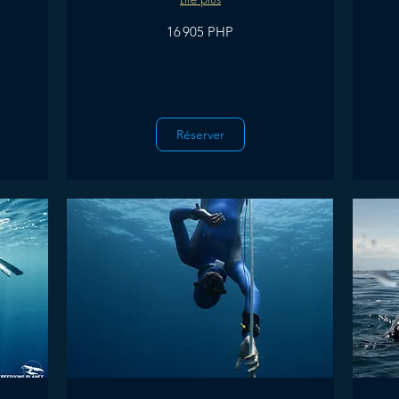
16 905
16 905
16 905 PHP
pesos
pesos
philippins
philippins
Réserver