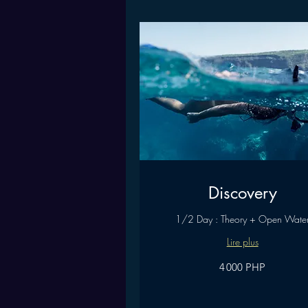
Discovery
1/2 Day : Theory + Open Wate
Lire plus
4 000
4 000 PHP
pesos
philippins