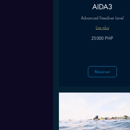
AIDA3
Advanced Freediver Level
Lire plus
25 000
25 000 PHP
pesos
philippins
Réserver