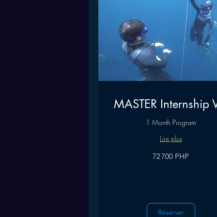
MASTER Internship 
1 Month Program
Lire plus
72 700
72 700 PHP
pesos
philippins
Réserver