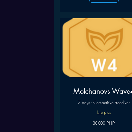
Molchanovs Wave
7 days : Competitive Freediver
Lire plus
38 000
38 000 PHP
pesos
philippins