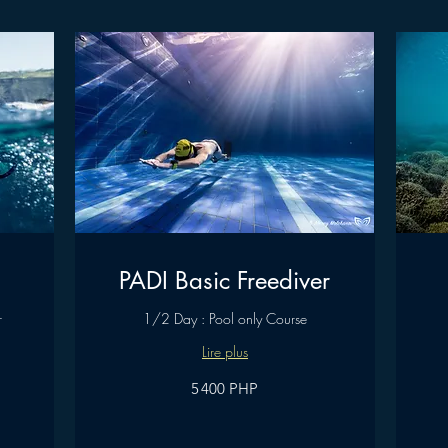
PADI Basic Freediver
r
1/2 Day : Pool only Course
Lire plus
5 400
9 055
5 400 PHP
pesos
pesos
philippins
philippins