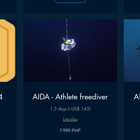
4
AIDA - Athlete freediver
A
1,5 days (~US$ 145)
Lire plus
7 999
8 999
7 999 PHP
pesos
pesos
philippins
philippins