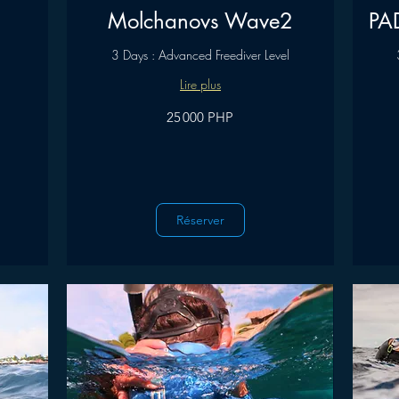
Molchanovs Wave2
PA
3 Days : Advanced Freediver Level
Lire plus
25 000
25 000
25 000 PHP
pesos
pesos
philippins
philippins
Réserver