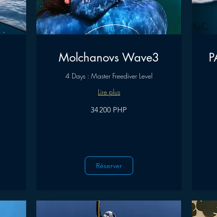
Molchanovs Wave3
P
4 Days : Master Freediver Level
Lire plus
34 200
34 200
34 200 PHP
pesos
pesos
philippins
philippins
Réserver