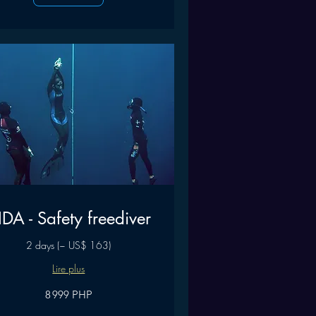
IDA - Safety freediver
2 days (~ US$ 163)
Lire plus
8 999 PHP