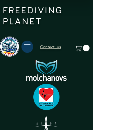
FREEDIVING
PLANET
Contact us