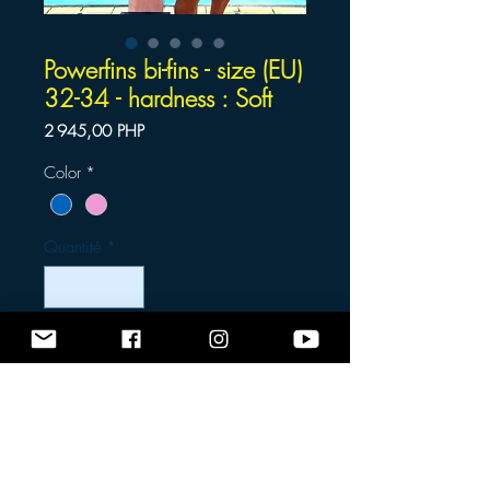
Powerfins bi-fins - size (EU)
32-34 - hardness : Soft
Prix
2 945,00 PHP
Color
*
Quantité
*
Ajouter au panier
Commander et payer
Recommended Sport :